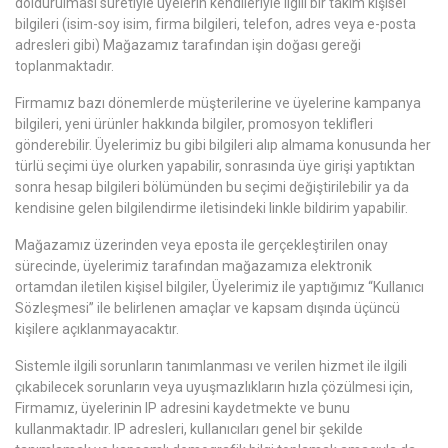
doldurulması suretiyle üyelerin kendileriyle ilgili bir takım kişisel
bilgileri (isim-soy isim, firma bilgileri, telefon, adres veya e-posta
adresleri gibi) Mağazamız tarafından işin doğası gereği
toplanmaktadır.
Firmamız bazı dönemlerde müşterilerine ve üyelerine kampanya
bilgileri, yeni ürünler hakkında bilgiler, promosyon teklifleri
gönderebilir. Üyelerimiz bu gibi bilgileri alıp almama konusunda her
türlü seçimi üye olurken yapabilir, sonrasında üye girişi yaptıktan
sonra hesap bilgileri bölümünden bu seçimi değiştirilebilir ya da
kendisine gelen bilgilendirme iletisindeki linkle bildirim yapabilir.
Mağazamız üzerinden veya eposta ile gerçekleştirilen onay
sürecinde, üyelerimiz tarafından mağazamıza elektronik
ortamdan iletilen kişisel bilgiler, Üyelerimiz ile yaptığımız “Kullanıcı
Sözleşmesi” ile belirlenen amaçlar ve kapsam dışında üçüncü
kişilere açıklanmayacaktır.
Sistemle ilgili sorunların tanımlanması ve verilen hizmet ile ilgili
çıkabilecek sorunların veya uyuşmazlıkların hızla çözülmesi için,
Firmamız, üyelerinin IP adresini kaydetmekte ve bunu
kullanmaktadır. IP adresleri, kullanıcıları genel bir şekilde