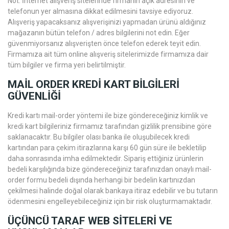
Not: İnternet alışveriş sitelerinde firmanın açık adresinin ve
telefonun yer almasına dikkat edilmesini tavsiye ediyoruz.
Alışveriş yapacaksanız alışverişinizi yapmadan ürünü aldığınız
mağazanın bütün telefon / adres bilgilerini not edin. Eğer
güvenmiyorsanız alışverişten önce telefon ederek teyit edin.
Firmamıza ait tüm online alışveriş sitelerimizde firmamıza dair
tüm bilgiler ve firma yeri belirtilmiştir.
MAİL ORDER KREDİ KART BİLGİLERİ
GÜVENLİĞİ
Kredi kartı mail-order yöntemi ile bize göndereceğiniz kimlik ve
kredi kart bilgileriniz firmamız tarafından gizlilik prensibine göre
saklanacaktır. Bu bilgiler olası banka ile oluşubilecek kredi
kartından para çekim itirazlarına karşı 60 gün süre ile bekletilip
daha sonrasında imha edilmektedir. Sipariş ettiğiniz ürünlerin
bedeli karşılığında bize göndereceğiniz tarafınızdan onaylı mail-
order formu bedeli dışında herhangi bir bedelin kartınızdan
çekilmesi halinde doğal olarak bankaya itiraz edebilir ve bu tutarın
ödenmesini engelleyebileceğiniz için bir risk oluşturmamaktadır.
ÜÇÜNCÜ TARAF WEB SİTELERİ VE