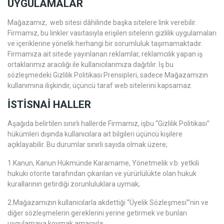
UYGULAMALAR
Mağazamız, web sitesi dâhilinde başka sitelere link verebilir.
Firmamız, bu linkler vasıtasıyla erişilen sitelerin gizlilik uygulamaları
ve içeriklerine yönelik herhangi bir sorumluluk taşımamaktadır.
Firmamıza ait sitede yayınlanan reklamlar, reklamcılık yapan iş
ortaklarımız aracılığı ile kullanıcılarımıza dağıtılır. İş bu
sözleşmedeki Gizlilik Politikası Prensipleri, sadece Mağazamızın
kullanımına ilişkindir, üçüncü taraf web sitelerini kapsamaz.
İSTİSNAİ HALLER
Aşağıda belirtilen sınırlı hallerde Firmamız, işbu “Gizlilik Politikası”
hükümleri dışında kullanıcılara ait bilgileri üçüncü kişilere
açıklayabilir. Bu durumlar sınırlı sayıda olmak üzere;
1.Kanun, Kanun Hükmünde Kararname, Yönetmelik v.b. yetkili
hukuki otorite tarafından çıkarılan ve yürürlülükte olan hukuk
kurallarının getirdiği zorunluluklara uymak;
2.Mağazamızın kullanıcılarla akdettiği “Üyelik Sözleşmesi”‘nin ve
diğer sözleşmelerin gereklerini yerine getirmek ve bunları
uygulamaya koymak amacıyla;