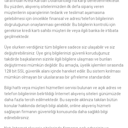
tarafından Kredi Kartları Dolandırıcılığı’na karşı denetlenmektedir.
Bu yüzden, alışveriş sitelerimizden ilk defa sipariş veren
müşterilerin siparişlerinin tedarik ve teslimat aşamasına
gelebilmesi için öncelikle finansal ve adres/telefon bilgilerinin
doğruluğunun onaylanması gereklidir. Bu bilgilerin kontrolü için
gerekirse kredi kartı sahibi müşteri ile veya ilgili banka ile irtibata
geçilmektedir.
Üye olurken verdiğiniz tüm bilgilere sadece siz ulaşabilir ve siz
değiştirebilirsiniz. Üye giriş bilgilerinizi güvenli koruduğunuz
takdirde başkalarının sizinle ilgili bilgilere ulaşması ve bunları
değiştirmesi mümkün değildir. Bu amaçla, üyelik işlemleri sırasında
128 bit SSL güvenlik alanı içinde hareket edilir. Bu sistem kırılması
mümkün olmayan bir uluslararası bir şifreleme standardıdır.
Bilgi hattı veya müşteri hizmetleri servisi bulunan ve açık adres ve
telefon bilgilerinin belirtildiği İnternet alışveriş siteleri günümüzde
daha fazla tercih edilmektedir. Bu sayede aklınıza takılan bütün
konular hakkında detaylı bilgi alabilir, online alışveriş hizmeti
sağlayan firmanın güvenirliği konusunda daha sağlıklı bilgi
edinebilirsiniz.