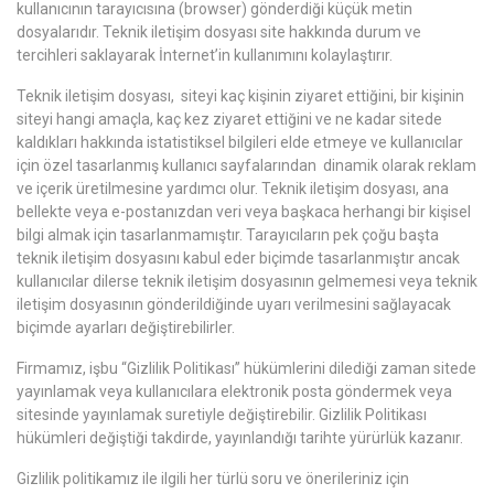
kullanıcının tarayıcısına (browser) gönderdiği küçük metin
dosyalarıdır. Teknik iletişim dosyası site hakkında durum ve
tercihleri saklayarak İnternet’in kullanımını kolaylaştırır.
Teknik iletişim dosyası, siteyi kaç kişinin ziyaret ettiğini, bir kişinin
siteyi hangi amaçla, kaç kez ziyaret ettiğini ve ne kadar sitede
kaldıkları hakkında istatistiksel bilgileri elde etmeye ve kullanıcılar
için özel tasarlanmış kullanıcı sayfalarından dinamik olarak reklam
ve içerik üretilmesine yardımcı olur. Teknik iletişim dosyası, ana
bellekte veya e-postanızdan veri veya başkaca herhangi bir kişisel
bilgi almak için tasarlanmamıştır. Tarayıcıların pek çoğu başta
teknik iletişim dosyasını kabul eder biçimde tasarlanmıştır ancak
kullanıcılar dilerse teknik iletişim dosyasının gelmemesi veya teknik
iletişim dosyasının gönderildiğinde uyarı verilmesini sağlayacak
biçimde ayarları değiştirebilirler.
Firmamız, işbu “Gizlilik Politikası” hükümlerini dilediği zaman sitede
yayınlamak veya kullanıcılara elektronik posta göndermek veya
sitesinde yayınlamak suretiyle değiştirebilir. Gizlilik Politikası
hükümleri değiştiği takdirde, yayınlandığı tarihte yürürlük kazanır.
Gizlilik politikamız ile ilgili her türlü soru ve önerileriniz için