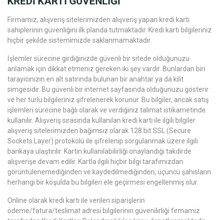
KREDİ KARTI GÜVENLİĞİ
Firmamız, alışveriş sitelerimizden alışveriş yapan kredi kartı
sahiplerinin güvenliğini ilk planda tutmaktadır. Kredi kartı bilgileriniz
hiçbir şekilde sistemimizde saklanmamaktadır.
İşlemler sürecine girdiğinizde güvenli bir sitede olduğunuzu
anlamak için dikkat etmeniz gereken iki şey vardır. Bunlardan biri
tarayıcınızın en alt satırında bulunan bir anahtar ya da kilit
simgesidir. Bu güvenli bir internet sayfasında olduğunuzu gösterir
ve her türlü bilgileriniz şifrelenerek korunur. Bu bilgiler, ancak satış
işlemleri sürecine bağlı olarak ve verdiğiniz talimat istikametinde
kullanılır. Alışveriş sırasında kullanılan kredi kartı ile ilgili bilgiler
alışveriş sitelerimizden bağımsız olarak 128 bit SSL (Secure
Sockets Layer) protokolü ile şifrelenip sorgulanmak üzere ilgili
bankaya ulaştırılır. Kartın kullanılabilirliği onaylandığı takdirde
alışverişe devam edilir. Kartla ilgili hiçbir bilgi tarafımızdan
görüntülenemediğinden ve kaydedilmediğinden, üçüncü şahısların
herhangi bir koşulda bu bilgileri ele geçirmesi engellenmiş olur.
Online olarak kredi kartı ile verilen siparişlerin
ödeme/fatura/teslimat adresi bilgilerinin güvenilirliği firmamiz