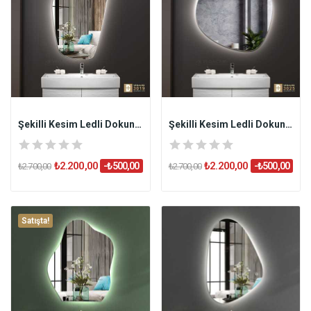
Şekilli Kesim Ledli Dokunmatik Butonlu...
Şekilli Kesim Ledli Dokunmatik Butonlu...
₺2.200,00
₺2.200,00
-₺500,00
-₺500,00
₺2.700,00
₺2.700,00
Satışta!