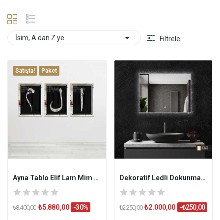

İsim, A dan Z ye
Filtrele
Satışta!
Paket
Ayna Tablo Elif Lam Mim 3Lü Set 50x70cm
Dekoratif Ledli Dokunmatik Butonlu Ayna CLASSIC
₺5.880,00
₺2.000,00
-30%
-₺250,00
₺8.400,00
₺2.250,00