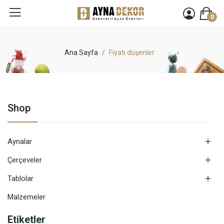
0
Ana Sayfa
Fiyatı düşenler
Shop

Aynalar

Çerçeveler

Tablolar
Malzemeler
Etiketler