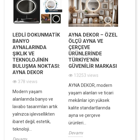
LEDLI DOKUNMATIK
AYNA DEKOR – ÖZEL
MODE
BANYO
ÖLÇÜ AYNA VE
MEKAN
AYNALARINDA
ÇERÇEVE
IŞILTI
IK
ŞIKLIK VE
ÜRÜNLERINDE
DEKOR
IK
TEKNOLOJININ
TÜRKIYE’NIN
VE FO
BULUŞMA NOKTASI:
GÜVENILIR MARKASI
BIR A
AYNA DEKOR
13253 views
7839
378 views
in
AYNA DEKOR, modern
Evinizin
Modern yaşam
ek,
yaşam alanları ve ticari
atmosfe
alanlarında banyo ve
ek
mekânlar için yüksek
dar ala
lavabo tasarımları artık
kalite standartlarında
ve dek
yalnızca işlevsellikten
ayna ve çerçeve
derinlik
ibaret değil; estetik,
ürünleri...
Devamı
teknoloji...
Devamı
Devamı