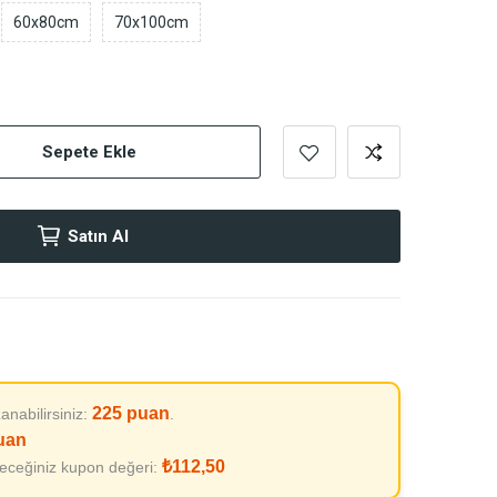
60x80cm
70x100cm
Sepete Ekle
Satın Al
225
puan
anabilirsiniz:
.
uan
₺112,50
leceğiniz kupon değeri: