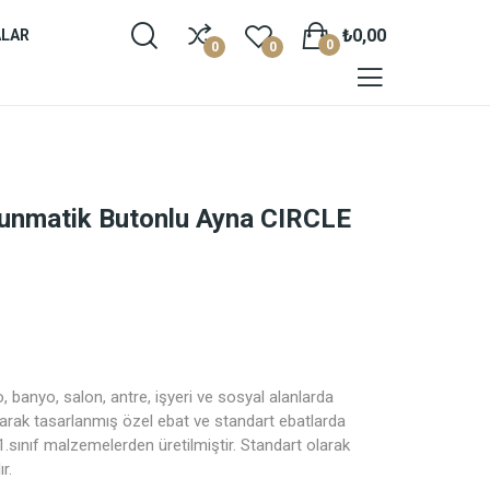
₺0,00
ALAR
0
0
0
kunmatik Butonlu Ayna CIRCLE
, banyo, salon, antre, işyeri ve sosyal alanlarda
olarak tasarlanmış özel ebat ve standart ebatlarda
1.sınıf malzemelerden üretilmiştir. Standart olarak
ır.