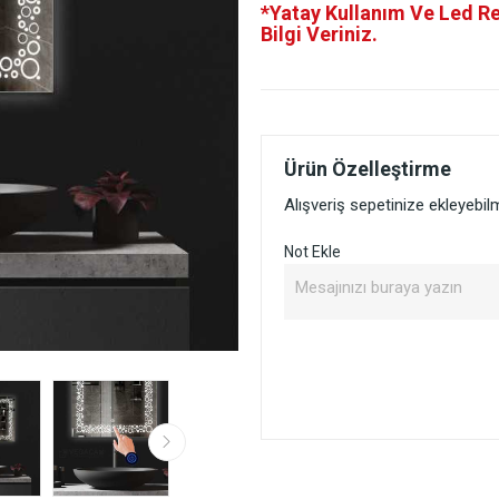
*Yatay Kullanım Ve Led R
Bilgi Veriniz.
Ürün Özelleştirme
Alışveriş sepetinize ekleyebi
Not Ekle