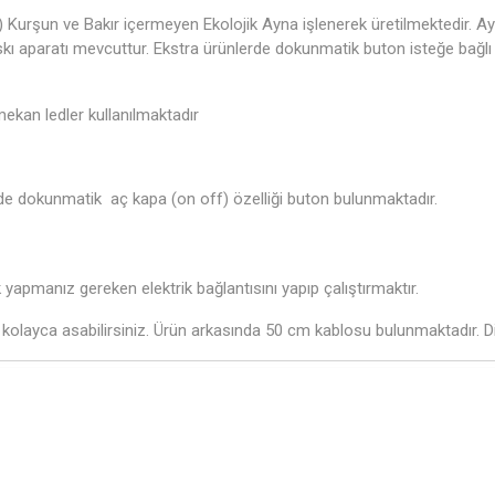
Kurşun ve Bakır içermeyen Ekolojik Ayna işlenerek üretilmektedir. Ay
 askı aparatı mevcuttur. Ekstra ürünlerde dokunmatik buton isteğe bağ
 mekan ledler kullanılmaktadır
e dokunmatik aç kapa (on off) özelliği buton bulunmaktadır.
k yapmanız gereken elektrik bağlantısını yapıp çalıştırmaktır.
kolayca asabilirsiniz. Ürün arkasında 50 cm kablosu bulunmaktadır. Dire