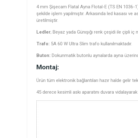
4 mm Şişecam Flatal Ayna Flotal-E (TS EN 1036-1) 
şekilde işlem yapılmıştır. Arkasında led kasası ve
üretilmiştir.
Ledler
; Beyaz yada Günışığı renk çeşidi ile çipli iç
Trafo:
5A 60 W Ultra Slim trafo kullanılmaktadır.
Buton:
Dokunmatik butonlu aynalarda ayna üzerind
Montaj:
Ürün tüm elektronik bağlantıları hazır halde gelir te
45 derece kesimli askı aparatını duvara vidalayarak 