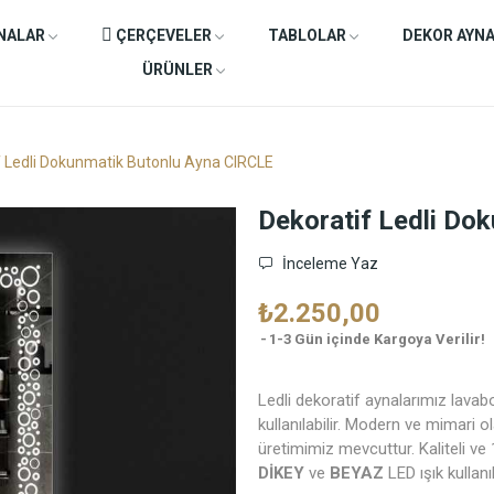
NALAR
ÇERÇEVELER
TABLOLAR
DEKOR AYN
ÜRÜNLER
f Ledli Dokunmatik Butonlu Ayna CIRCLE
Dekoratif Ledli Do
İnceleme Yaz
₺2.250,00
1-3 Gün içinde Kargoya Verilir!
Ledli dekoratif aynalarımız lavabo
kullanılabilir. Modern ve mimari 
üretimimiz mevcuttur. Kaliteli ve 
DİKEY
ve
BEYAZ
LED ışık kullanıl