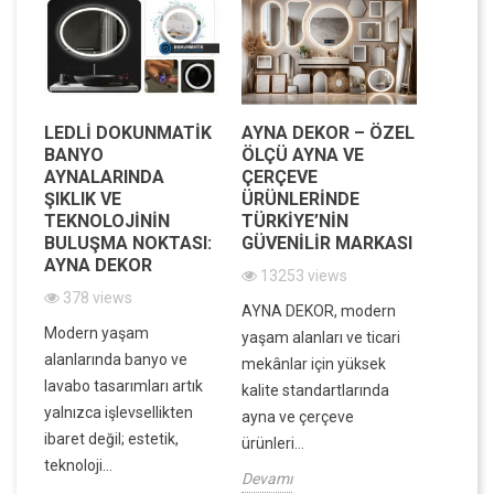
LEDLI DOKUNMATIK
AYNA DEKOR – ÖZEL
MODE
BANYO
ÖLÇÜ AYNA VE
MEKAN
AYNALARINDA
ÇERÇEVE
IŞILTI
IK
ŞIKLIK VE
ÜRÜNLERINDE
DEKOR
IK
TEKNOLOJININ
TÜRKIYE’NIN
VE FO
BULUŞMA NOKTASI:
GÜVENILIR MARKASI
BIR A
AYNA DEKOR
13253 views
7839
378 views
in
AYNA DEKOR, modern
Evinizin
Modern yaşam
ek,
yaşam alanları ve ticari
atmosfe
alanlarında banyo ve
ek
mekânlar için yüksek
dar ala
lavabo tasarımları artık
kalite standartlarında
ve dek
yalnızca işlevsellikten
ayna ve çerçeve
derinlik
ibaret değil; estetik,
ürünleri...
Devamı
teknoloji...
Devamı