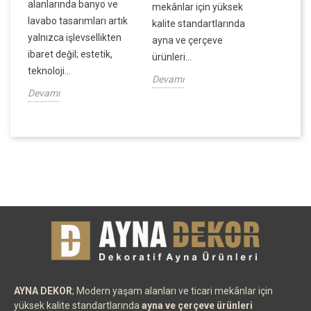
alanlarında banyo ve
ek
mekânlar için yüksek
dar ala
lavabo tasarımları artık
kalite standartlarında
ve dek
yalnızca işlevsellikten
ayna ve çerçeve
derinlik
ibaret değil; estetik,
ürünleri...
Devamı
teknoloji...
Devamı
Devamı
Ayna Decor
AYNA DEKOR
; Modern yaşam alanları ve ticari mekânlar için
yüksek kalite standartlarında
ayna ve çerçeve ürünleri