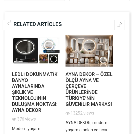
RELATED ARTICLES
LEDLI DOKUNMATIK
AYNA DEKOR – ÖZEL
MODE
BANYO
ÖLÇÜ AYNA VE
MEKAN
AYNALARINDA
ÇERÇEVE
IŞILTI
IK
ŞIKLIK VE
ÜRÜNLERINDE
DEKOR
IK
TEKNOLOJININ
TÜRKIYE’NIN
VE FO
BULUŞMA NOKTASI:
GÜVENILIR MARKASI
BIR A
AYNA DEKOR
13252 views
7839
376 views
in
AYNA DEKOR, modern
Evinizin
Modern yaşam
ek,
yaşam alanları ve ticari
atmosfe