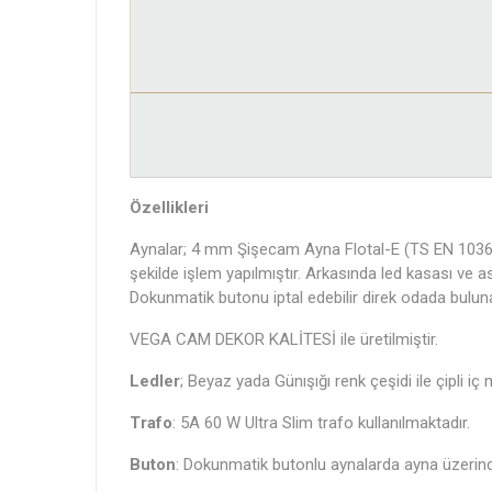
Özellikleri
Aynalar; 4 mm Şişecam Ayna Flotal-E (TS EN 1036-1
şekilde işlem yapılmıştır. Arkasında led kasası ve 
Dokunmatik butonu iptal edebilir direk odada buluna
VEGA CAM DEKOR KALİTESİ ile üretilmiştir.
Ledler
; Beyaz yada Günışığı renk çeşidi ile çipli iç
Trafo
: 5A 60 W Ultra Slim trafo kullanılmaktadır.
Buton
: Dokunmatik butonlu aynalarda ayna üzerind