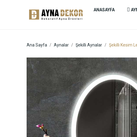
ANASAYFA
AY
Ana Sayfa
Aynalar
Şekilli Aynalar
Şekilli Kesim