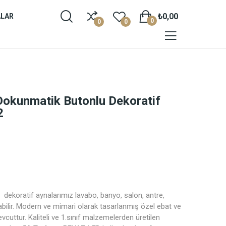
₺0,00
ALAR
0
0
0
 Dokunmatik Butonlu Dekoratif
2
dekoratif aynalarımız lavabo, banyo, salon, antre,
ılabilir. Modern ve mimari olarak tasarlanmış özel ebat ve
cuttur. Kaliteli ve 1.sınıf malzemelerden üretilen