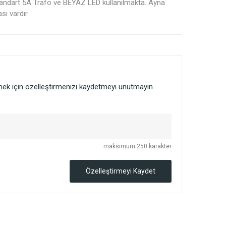
Standart 5A Trafo ve BEYAZ LED kullanılmakta. Ayna
ı vardır.
lmek için özelleştirmenizi kaydetmeyi unutmayın
maksimum 250 karakter
Özelleştirmeyi Kaydet