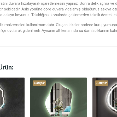
ratını duvara hizalayarak işaretlemesini yapınız. Sonra delik açma ve d
zır şekildedir. Askı yönüne göre duvara vidalamış olduğunuz askıya ot
ra askıya koyunuz. Takıldığınız konularda çekinmeden teknik destek ek
ik malzemeleri kullanılmamalıdır. Oluşan lekeler sadece kuru, yumuşak bi
hafifçe ovularak giderilmeli, Aynanın alt kenarında su damlacıklarının ka
Ürün:
Satışta!
Satışta!