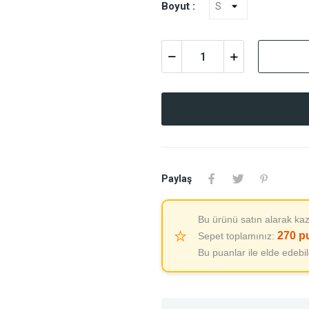
Boyut :
Paylaş
Bu ürünü satın alarak kaz
⭐
270
p
Sepet toplamınız:
Bu puanlar ile elde edebi