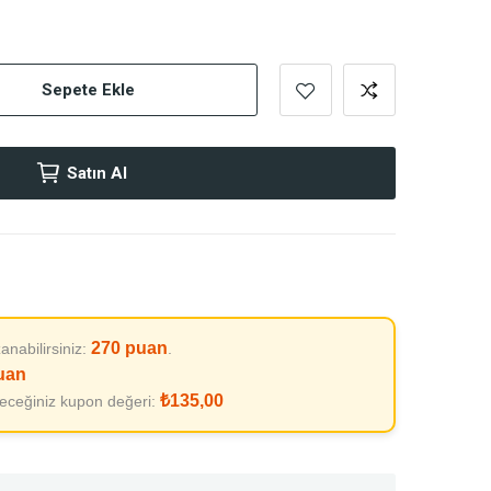
Sepete Ekle
Satın Al
270
puan
anabilirsiniz:
.
uan
₺135,00
leceğiniz kupon değeri: