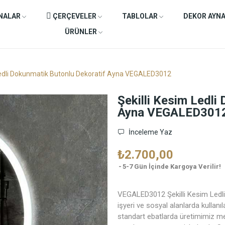
NALAR
ÇERÇEVELER
TABLOLAR
DEKOR AYN
ÜRÜNLER
 Ledli Dokunmatik Butonlu Dekoratif Ayna VEGALED3012
Şekilli Kesim Ledli
Ayna VEGALED301
İnceleme Yaz
₺2.700,00
5-7 Gün İçinde Kargoya Verilir!
VEGALED3012 Şekilli Kesim Ledli 
işyeri ve sosyal alanlarda kullan
standart ebatlarda üretimimiz mev