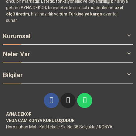
öncü bir markadır. Estetik, fonksiyonellik ve dayanıklılığı bir araya
getiren AYNA DEKOR; bireysel ve kurumsal müşterilerine
özel
ölçü üretim
, hızlı hazırlık ve
tüm Türkiye’ye kargo
avantajı
sunar.

Kurumsal

Neler Var

Bilgiler
AYNA DEKOR
VEGA CAM KONYA KURULUŞUDUR
Horozluhan Mah. Kadifekale Sk. No:38 Selçuklu / KONYA