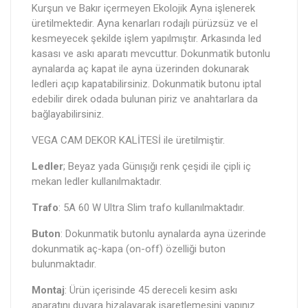
Kurşun ve Bakır içermeyen Ekolojik Ayna işlenerek
üretilmektedir. Ayna kenarları rodajlı pürüzsüz ve el
kesmeyecek şekilde işlem yapılmıştır. Arkasında led
kasası ve askı aparatı mevcuttur. Dokunmatik butonlu
aynalarda aç kapat ile ayna üzerinden dokunarak
ledleri açıp kapatabilirsiniz. Dokunmatik butonu iptal
edebilir direk odada bulunan piriz ve anahtarlara da
bağlayabilirsiniz.
VEGA CAM DEKOR KALİTESİ ile üretilmiştir.
Ledler
; Beyaz yada Günışığı renk çeşidi ile çipli iç
mekan ledler kullanılmaktadır.
Trafo
: 5A 60 W Ultra Slim trafo kullanılmaktadır.
Buton
: Dokunmatik butonlu aynalarda ayna üzerinde
dokunmatik aç-kapa (on-off) özelliği buton
bulunmaktadır.
Montaj
: Ürün içerisinde 45 dereceli kesim askı
aparatını duvara hizalayarak işaretlemesini yapınız.