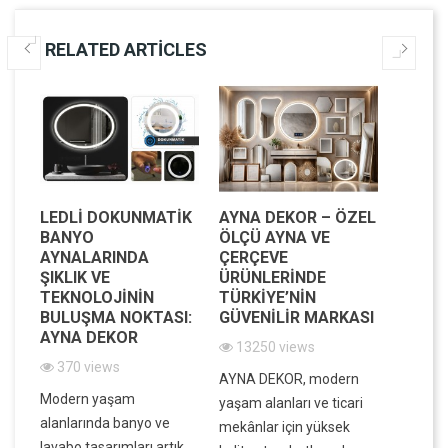
RELATED ARTICLES
LEDLI DOKUNMATIK
AYNA DEKOR – ÖZEL
MODE
BANYO
ÖLÇÜ AYNA VE
MEKAN
AYNALARINDA
ÇERÇEVE
IŞILTI
IK
ŞIKLIK VE
ÜRÜNLERINDE
DEKOR
IK
TEKNOLOJININ
TÜRKIYE’NIN
VE FO
BULUŞMA NOKTASI:
GÜVENILIR MARKASI
BIR A
AYNA DEKOR
13250 views
7838
370 views
in
AYNA DEKOR, modern
Evinizin
Modern yaşam
ek,
yaşam alanları ve ticari
atmosfe
alanlarında banyo ve
ek
mekânlar için yüksek
dar ala
lavabo tasarımları artık