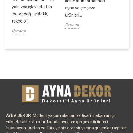
kalite standartlarında
ve dek
yalnızca işlevsellikten
ayna ve çerçeve
derinlik
ibaret değil; estetik,
ürünleri...
Devamı
teknoloji...
Devamı
Devamı
Ayna Decor
AYNA DEKOR
; Modern yaşam alanları ve ticari mekânlar için
yüksek kalite standartlarında
ayna ve çerçeve ürünleri
tasarlayan, üreten ve Türkiye’nin dört bir yanına güvenle ulaştıran