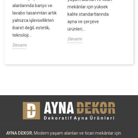
alanlarında banyo ve
ek
mekânlar için yüksek
dar ala
lavabo tasarımları artık
kalite standartlarında
ve dek
yalnızca işlevsellikten
ayna ve çerçeve
derinlik
ibaret değil; estetik,
ürünleri...
Devamı
teknoloji...
Devamı
Devamı
Ayna Decor
AYNA DEKOR
; Modern yaşam alanları ve ticari mekânlar için