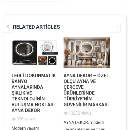
RELATED ARTICLES
LEDLI DOKUNMATIK
AYNA DEKOR – ÖZEL
MODE
BANYO
ÖLÇÜ AYNA VE
MEKAN
AYNALARINDA
ÇERÇEVE
IŞILTI
IK
ŞIKLIK VE
ÜRÜNLERINDE
DEKOR
IK
TEKNOLOJININ
TÜRKIYE’NIN
VE FO
BULUŞMA NOKTASI:
GÜVENILIR MARKASI
BIR A
AYNA DEKOR
13252 views
7839
376 views
in
AYNA DEKOR, modern
Evinizin
Modern yaşam
ek,
yaşam alanları ve ticari
atmosfe