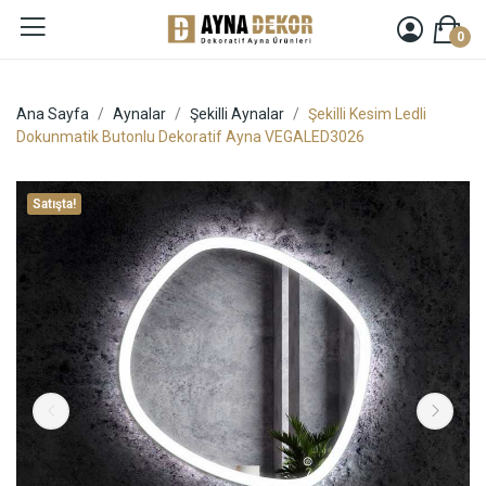
0
Ana Sayfa
Aynalar
Şekilli Aynalar
Şekilli Kesim Ledli
Dokunmatik Butonlu Dekoratif Ayna VEGALED3026
Satışta!