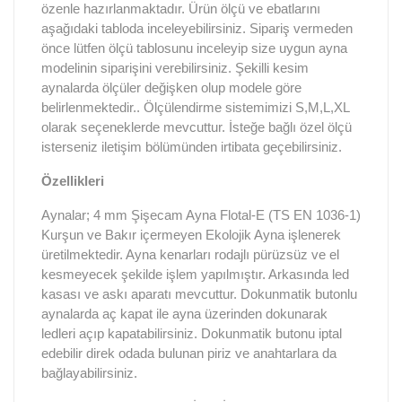
özenle hazırlanmaktadır. Ürün ölçü ve ebatlarını
aşağıdaki tabloda inceleyebilirsiniz. Sipariş vermeden
önce lütfen ölçü tablosunu inceleyip size uygun ayna
modelinin siparişini verebilirsiniz. Şekilli kesim
aynalarda ölçüler değişken olup modele göre
belirlenmektedir.. Ölçülendirme sistemimizi S,M,L,XL
olarak seçeneklerde mevcuttur. İsteğe bağlı özel ölçü
isterseniz iletişim bölümünden irtibata geçebilirsiniz.
Özellikleri
Aynalar; 4 mm Şişecam Ayna Flotal-E (TS EN 1036-1)
Kurşun ve Bakır içermeyen Ekolojik Ayna işlenerek
üretilmektedir. Ayna kenarları rodajlı pürüzsüz ve el
kesmeyecek şekilde işlem yapılmıştır. Arkasında led
kasası ve askı aparatı mevcuttur. Dokunmatik butonlu
aynalarda aç kapat ile ayna üzerinden dokunarak
ledleri açıp kapatabilirsiniz. Dokunmatik butonu iptal
edebilir direk odada bulunan piriz ve anahtarlara da
bağlayabilirsiniz.