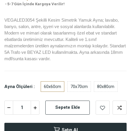
5-7 Gün İçinde Kargoya Verilir!
VEGALED3054 Şekilli Kesim Simetrik Yamuk Ayna; lavabo,
banyo, salon, antre, işyeri ve sosyal alanlarda kullanılabilir.
Modern ve mimari olarak tasarlanmış özel ebat ve standart
ebatlarda üretimimiz mevcuttur. Kaliteli ve 1.sınıf
malzemelerden üretilen aynalarımızın montajı kolaydır. Standart
5A Trafo ve BEYAZ LED kullanılmakta. Ayna arkasında 18mm
mdf/sunta kasası vardır.
Ayna Ölçüleri :
60x60cm
70x70cm
80x80cm
Sepete Ekle
Satın Al