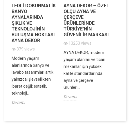
LEDLI DOKUNMATIK
AYNA DEKOR – ÖZEL
MODE
BANYO
ÖLÇÜ AYNA VE
MEKAN
AYNALARINDA
ÇERÇEVE
IŞILTI
IK
ŞIKLIK VE
ÜRÜNLERINDE
DEKOR
IK
TEKNOLOJININ
TÜRKIYE’NIN
VE FO
BULUŞMA NOKTASI:
GÜVENILIR MARKASI
BIR A
AYNA DEKOR
13253 views
7839
379 views
in
AYNA DEKOR, modern
Evinizin
Modern yaşam
ek,
yaşam alanları ve ticari
atmosfe
alanlarında banyo ve
ek
mekânlar için yüksek
dar ala
lavabo tasarımları artık
kalite standartlarında
ve dek
yalnızca işlevsellikten
ayna ve çerçeve
derinlik
ibaret değil; estetik,
ürünleri...
Devamı
teknoloji...
Devamı
Devamı