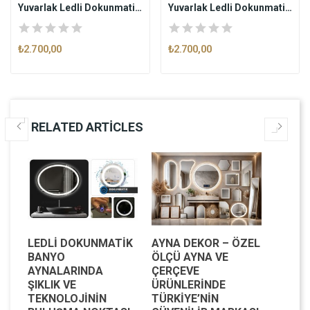
Yuvarlak Ledli Dokunmatik Butonlu Dekoratif...
Yuvarlak Ledli Dokunmatik Butonlu Dekoratif...
₺2.700,00
₺2.700,00
RELATED ARTICLES
LEDLI DOKUNMATIK
AYNA DEKOR – ÖZEL
MODE
BANYO
ÖLÇÜ AYNA VE
MEKAN
AYNALARINDA
ÇERÇEVE
IŞILTI
IK
ŞIKLIK VE
ÜRÜNLERINDE
DEKOR
IK
TEKNOLOJININ
TÜRKIYE’NIN
VE FO