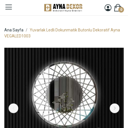
0
Ana Sayfa
Yuvarlak Ledli Dokunmatik Butonlu Dekoratif Ayna
VEGALED1003