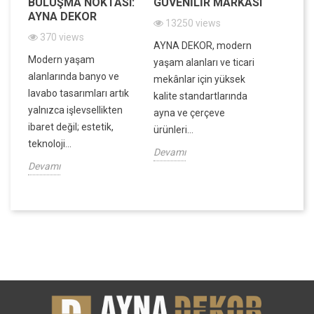
BULUŞMA NOKTASI:
GÜVENILIR MARKASI
BIR A
AYNA DEKOR
13250 views
7838
370 views
in
AYNA DEKOR, modern
Evinizin
Modern yaşam
ek,
yaşam alanları ve ticari
atmosfe
alanlarında banyo ve
ek
mekânlar için yüksek
dar ala
lavabo tasarımları artık
kalite standartlarında
ve dek
yalnızca işlevsellikten
ayna ve çerçeve
derinlik
ibaret değil; estetik,
ürünleri...
Devamı
teknoloji...
Devamı
Devamı