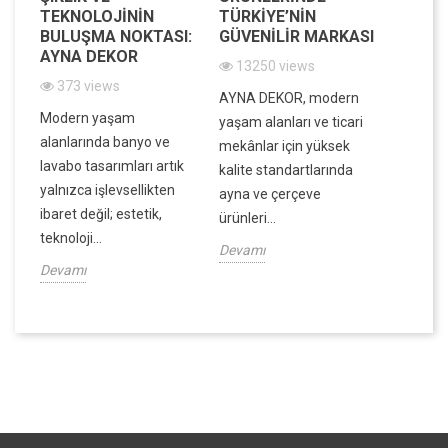
IK
TEKNOLOJININ
TÜRKIYE’NIN
VE FO
BULUŞMA NOKTASI:
GÜVENILIR MARKASI
BIR A
AYNA DEKOR
13250 views
7838
373 views
in
AYNA DEKOR, modern
Evinizin
Modern yaşam
ek,
yaşam alanları ve ticari
atmosfe
alanlarında banyo ve
ek
mekânlar için yüksek
dar ala
lavabo tasarımları artık
kalite standartlarında
ve dek
yalnızca işlevsellikten
ayna ve çerçeve
derinlik
ibaret değil; estetik,
ürünleri...
Devamı
teknoloji...
Devamı
Devamı