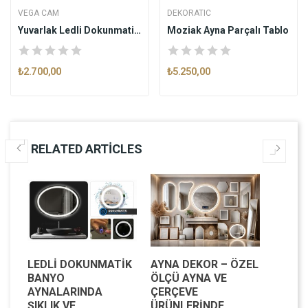
VEGA CAM
DEKORATIC
Yuvarlak Ledli Dokunmatik Butonlu Dekoratif...
Moziak Ayna Parçalı Tablo
₺2.700,00
₺5.250,00
RELATED ARTICLES
LEDLI DOKUNMATIK
AYNA DEKOR – ÖZEL
MODE
BANYO
ÖLÇÜ AYNA VE
MEKAN
AYNALARINDA
ÇERÇEVE
IŞILTI
IK
ŞIKLIK VE
ÜRÜNLERINDE
DEKOR