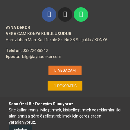
AYNA DEKOR
VEGA CAM KONYA KURULUŞUDUR
Horozluhan Mah. Kadifekale Sk. No:38 Selçuklu / KONYA
Telefon:
03322488342
Eposta:
bilgi@aynadekor.com
VEGACAM
DEKORATIC
Sana Özel Bir Deneyim Sunuyoruz
Site kullanımınızı iyileştirmek, kişiselleştirmek ve reklamları ilgi
Copyright ©
AYNA DEKOR
- Her Hakkı Saklıdır.
VEGACAM
Kuruluşudur.
alanlarınıza göre özelleştirebilmek için çerezlerden
yararlanıyoruz.