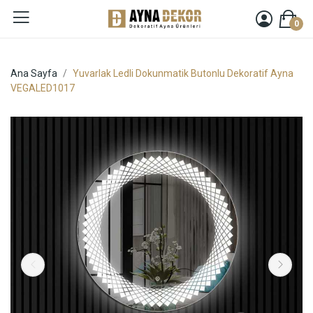
0
Ana Sayfa
Yuvarlak Ledli Dokunmatik Butonlu Dekoratif Ayna
VEGALED1017