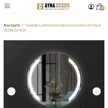
0
Ana Sayfa
Yuvarlak Ledli Dokunmatik Butonlu Dekoratif Ayna
VEGALED1024