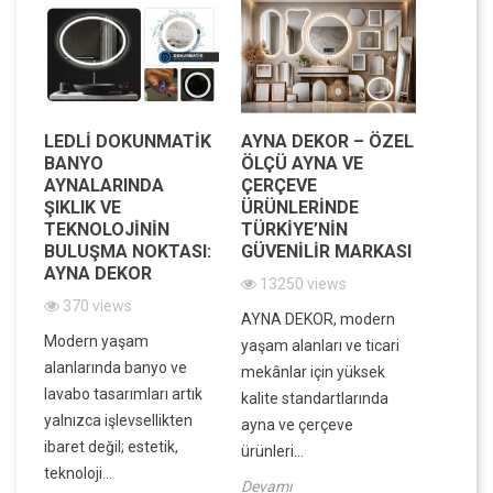
LEDLI DOKUNMATIK
AYNA DEKOR – ÖZEL
MODE
BANYO
ÖLÇÜ AYNA VE
MEKAN
AYNALARINDA
ÇERÇEVE
IŞILTI
IK
ŞIKLIK VE
ÜRÜNLERINDE
DEKOR
IK
TEKNOLOJININ
TÜRKIYE’NIN
VE FO
BULUŞMA NOKTASI:
GÜVENILIR MARKASI
BIR A
AYNA DEKOR
13250 views
7838
370 views
in
AYNA DEKOR, modern
Evinizin
Modern yaşam
ek,
yaşam alanları ve ticari
atmosfe
alanlarında banyo ve
ek
mekânlar için yüksek
dar ala
lavabo tasarımları artık
kalite standartlarında
ve dek
yalnızca işlevsellikten
ayna ve çerçeve
derinlik
ibaret değil; estetik,
ürünleri...
Devamı
teknoloji...
Devamı