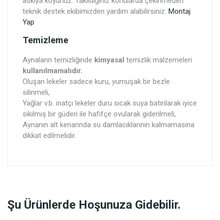
askıya koyunuz. Takıldığınız konularda çekinmeden
teknik destek ekibimizden yardım alabilirsiniz.
Montaj
Yap
Temizleme
Aynaların temizliğinde
kimyasal
temizlik malzemeleri
kullanılmamalıdır.
Oluşan lekeler sadece kuru, yumuşak bir bezle
silinmeli,
Yağlar v.b. inatçı lekeler duru sıcak suya batırılarak iyice
sıkılmış bir güderi ile hafifçe ovularak giderilmeli,
Aynanın alt kenarında su damlacıklarının kalmamasına
dikkat edilmelidir.
Şu Ürünlerde Hoşunuza Gidebilir.