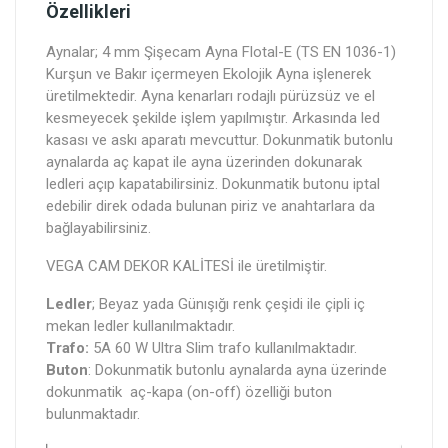
Özellikleri
Aynalar; 4 mm Şişecam Ayna Flotal-E (TS EN 1036-1)
Kurşun ve Bakır içermeyen Ekolojik Ayna işlenerek
üretilmektedir. Ayna kenarları rodajlı pürüzsüz ve el
kesmeyecek şekilde işlem yapılmıştır. Arkasında led
kasası ve askı aparatı mevcuttur. Dokunmatik butonlu
aynalarda aç kapat ile ayna üzerinden dokunarak
ledleri açıp kapatabilirsiniz. Dokunmatik butonu iptal
edebilir direk odada bulunan piriz ve anahtarlara da
bağlayabilirsiniz.
VEGA CAM DEKOR KALİTESİ ile üretilmiştir.
Ledler
; Beyaz yada Günışığı renk çeşidi ile çipli iç
mekan ledler kullanılmaktadır.
Trafo:
5A 60 W Ultra Slim trafo kullanılmaktadır.
Buton
: Dokunmatik butonlu aynalarda ayna üzerinde
dokunmatik aç-kapa (on-off) özelliği buton
bulunmaktadır.