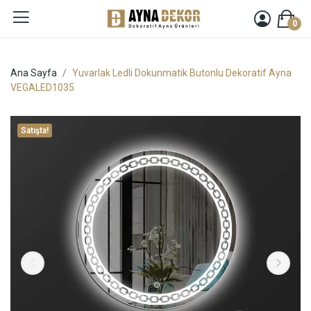
0
Ana Sayfa
Yuvarlak Ledli Dokunmatik Butonlu Dekoratif Ayna
VEGALED1035
Satışta!