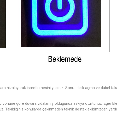
vara hizalayarak işaretlemesini yapınız. Sonra delik açma ve dubel taka
 Askı yönüne göre duvara vidalamış olduğunuz askıya oturtunuz. Eğer E
uz. Takıldığınız konularda çekinmeden teknik destek ekibimizden yardım