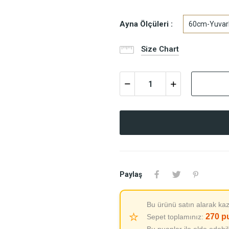
Ayna Ölçüleri :
60cm-Yuvar
Size Chart
Paylaş
Bu ürünü satın alarak kaz
⭐
270
p
Sepet toplamınız: