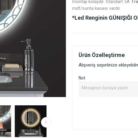
montajı kolaydır. Standart 5A
Tr
mdf/sunta kasası vardır.
*Led Renginin
GÜNIŞIĞI
Ol
Ürün Özelleştirme
Alışveriş sepetinize ekleyebi
Not