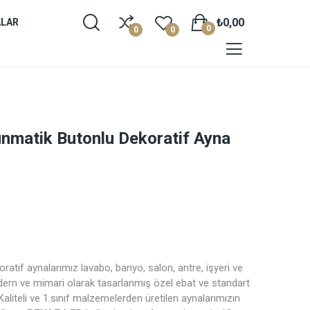
₺0,00
ALAR
0
0
0
unmatik Butonlu Dekoratif Ayna
atif aynalarımız lavabo, banyo, salon, antre, işyeri ve
Modern ve mimari olarak tasarlanmış özel ebat ve standart
aliteli ve 1.sınıf malzemelerden üretilen aynalarımızın