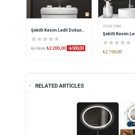
VEGA CAM
Dekoratif Ledli Dokunmatik Butonlu Ayna LINES
Şekilli Kesim Ledli Dokunmatik Butonlu...
₺2.200,00
-₺500,00
₺2.700,00
₺2.700,00
RELATED ARTICLES