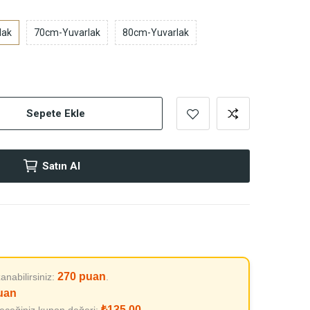
lak
70cm-Yuvarlak
80cm-Yuvarlak
Sepete Ekle
Satın Al
270
puan
anabilirsiniz:
.
uan
₺135,00