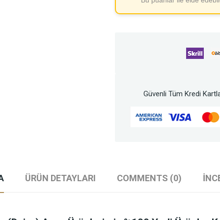
Bu puanlar ile elde edebi
Güvenli Tüm Kredi Kartla
A
ÜRÜN DETAYLARI
COMMENTS (0)
İNC