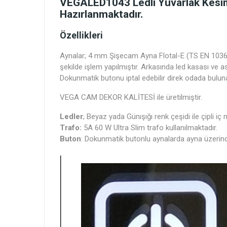
VEGALED1043 Ledli Yuvarlak Kesim 
Hazırlanmaktadır.
Özellikleri
Aynalar; 4 mm Şişecam Ayna Flotal-E (TS EN 1036-1
şekilde işlem yapılmıştır. Arkasında led kasası ve 
Dokunmatik butonu iptal edebilir direk odada buluna
VEGA CAM DEKOR KALİTESİ ile üretilmiştir.
Ledler
; Beyaz yada Günışığı renk çeşidi ile çipli iç
Trafo:
5A 60 W Ultra Slim trafo kullanılmaktadır.
Buton
: Dokunmatik butonlu aynalarda ayna üzerin