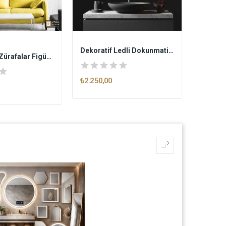
AYNADE
Dekoratif Ledli Dokunmatik Butonlu Ayna SPOTB
Ayna Tablo Zürafalar Figürü AT014
₺2.250,00
₺1.750,