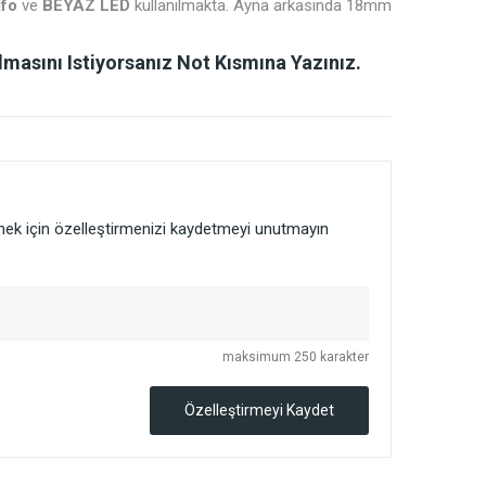
afo
ve
BEYAZ LED
kullanılmakta. Ayna arkasında 18mm
masını Istiyorsanız Not Kısmına Yazınız.
lmek için özelleştirmenizi kaydetmeyi unutmayın
maksimum 250 karakter
Özelleştirmeyi Kaydet