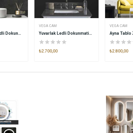
VEGA CAM
VEGA CAM
Şekilli Kesim Ledli Dokunmatik Butonlu...
Yuvarlak Ledli Dokunmatik Butonlu Dekoratif...
₺2.700,00
₺2.800,00