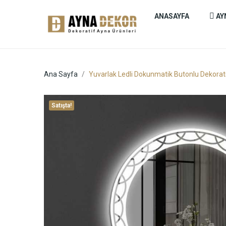
ANASAYFA
AY
Ana Sayfa
Yuvarlak Ledli Dokunmatik Butonlu Dekor
Satışta!