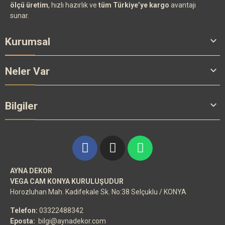
ölçü üretim
, hızlı hazırlık ve
tüm Türkiye’ye kargo
avantajı
sunar.

Kurumsal

Neler Var

Bilgiler
AYNA DEKOR
VEGA CAM KONYA KURULUŞUDUR
Horozluhan Mah. Kadifekale Sk. No:38 Selçuklu / KONYA
Telefon:
03322488342
Eposta:
bilgi@aynadekor.com