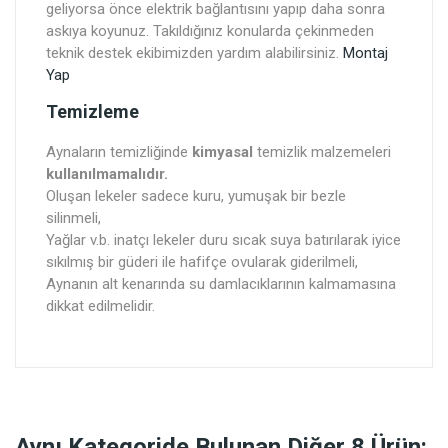
geliyorsa önce elektrik bağlantısını yapıp daha sonra
askıya koyunuz. Takıldığınız konularda çekinmeden
teknik destek ekibimizden yardım alabilirsiniz.
Montaj
Yap
Temizleme
Aynaların temizliğinde
kimyasal
temizlik malzemeleri
kullanılmamalıdır.
Oluşan lekeler sadece kuru, yumuşak bir bezle
silinmeli,
Yağlar v.b. inatçı lekeler duru sıcak suya batırılarak iyice
sıkılmış bir güderi ile hafifçe ovularak giderilmeli,
Aynanın alt kenarında su damlacıklarının kalmamasına
dikkat edilmelidir.
Aynı Kategoride Bulunan Diğer 8 Ürün: