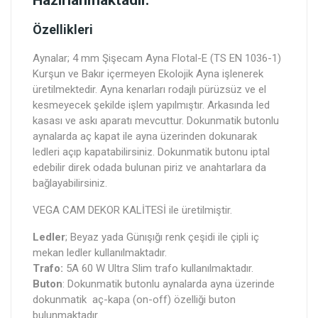
Özellikleri
Aynalar; 4 mm Şişecam Ayna Flotal-E (TS EN 1036-1)
Kurşun ve Bakır içermeyen Ekolojik Ayna işlenerek
üretilmektedir. Ayna kenarları rodajlı pürüzsüz ve el
kesmeyecek şekilde işlem yapılmıştır. Arkasında led
kasası ve askı aparatı mevcuttur. Dokunmatik butonlu
aynalarda aç kapat ile ayna üzerinden dokunarak
ledleri açıp kapatabilirsiniz. Dokunmatik butonu iptal
edebilir direk odada bulunan piriz ve anahtarlara da
bağlayabilirsiniz.
VEGA CAM DEKOR KALİTESİ ile üretilmiştir.
Ledler
; Beyaz yada Günışığı renk çeşidi ile çipli iç
mekan ledler kullanılmaktadır.
Trafo:
5A 60 W Ultra Slim trafo kullanılmaktadır.
Buton
: Dokunmatik butonlu aynalarda ayna üzerinde
dokunmatik aç-kapa (on-off) özelliği buton
bulunmaktadır.