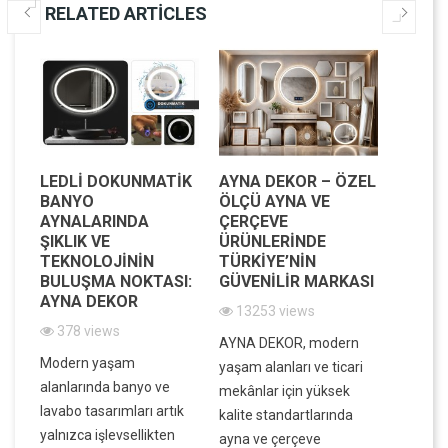
RELATED ARTICLES
LEDLI DOKUNMATIK
AYNA DEKOR – ÖZEL
MODE
BANYO
ÖLÇÜ AYNA VE
MEKAN
AYNALARINDA
ÇERÇEVE
IŞILTI
IK
ŞIKLIK VE
ÜRÜNLERINDE
DEKOR
IK
TEKNOLOJININ
TÜRKIYE’NIN
VE FO
BULUŞMA NOKTASI:
GÜVENILIR MARKASI
BIR A
AYNA DEKOR
13253 views
7839
378 views
in
AYNA DEKOR, modern
Evinizin
Modern yaşam
ek,
yaşam alanları ve ticari
atmosfe
alanlarında banyo ve
ek
mekânlar için yüksek
dar ala
lavabo tasarımları artık
kalite standartlarında
ve dek
yalnızca işlevsellikten
ayna ve çerçeve
derinlik