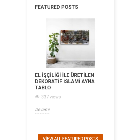
FEATURED POSTS
EL İŞÇILIĞI ILE ÜRETILEN
ÖZELLEŞT
DEKORATIF İSLAMI AYNA
TABLO ÜR
TABLO
EKLENDI!
TASARLA 
337 views
338 view
Devamı
Devamı
VIEW ALL FEATURED POSTS