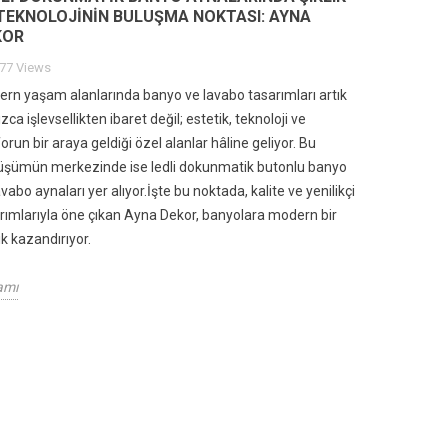
TEKNOLOJININ BULUŞMA NOKTASI: AYNA
KOR
77 Views
rn yaşam alanlarında banyo ve lavabo tasarımları artık
zca işlevsellikten ibaret değil; estetik, teknoloji ve
OR – ÖZEL ÖLÇÜ
OTEL VE MIMARI
K
orun bir araya geldiği özel alanlar hâline geliyor. Bu
ÇERÇEVE
PROJELERDE PRESTIJIN
T
şümün merkezinde ise ledli dokunmatik butonlu banyo
NDE TÜRKIYE’NIN
YANSIMASI: AYNA DEKOR
T
avabo aynaları yer alıyor.İşte bu noktada, kalite ve yenilikçi
R MARKASI
LEDLI DOKUNMATIK BANYO
D
AYNALARI
rımlarıyla öne çıkan Ayna Dekor, banyolara modern bir
ews
ik kazandırıyor.
389 views
D
Devamı
amı