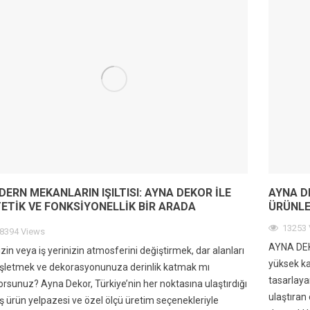
ERN MEKANLARIN IŞILTISI: AYNA DEKOR ILE
AYNA D
ETIK VE FONKSIYONELLIK BIR ARADA
ÜRÜNLE
13253 
8394 Views
AYNA DEKO
izin veya iş yerinizin atmosferini değiştirmek, dar alanları
yüksek ka
şletmek ve dekorasyonunuza derinlik katmak mı
tasarlaya
yorsunuz? Ayna Dekor, Türkiye’nin her noktasına ulaştırdığı
ulaştıran 
ş ürün yelpazesi ve özel ölçü üretim seçenekleriyle