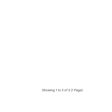
IŞISELLEŞTIRILEBILIR CAM
LEDLI DOKUNMATIK BANY
ABLO: EVINIZDE ÖZEL
AYNALARINDA ŞIKLIK VE
ASARIM VE ÖZEL ÖLÇÜ
TEKNOLOJININ BULUŞMA
ÖNEMI
NOKTASI: AYNA DEKOR
378 views
376 views
evamı
Devamı
Showing 1 to 3 of 3 (1 Page)