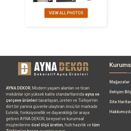
VIEW ALL PHOTOS
Kurums
Ayna Decor
Mağazalar
AYNA DEKOR
; Modern yaşam alanları ve ticari
İletişim Bil
mekânlar için yüksek kalite standartlarında
ayna ve
çerçeve ürünleri
tasarlayan, üreten ve Türkiye’nin
Site Harita
dört bir yanına güvenle ulaştıran öncü bir markadır.
Hakkımızd
Estetik, fonksiyonellik ve dayanıklılığı bir araya
getiren AYNA DEKOR; bireysel ve kurumsal
müşterilerine
özel ölçü üretim
, hızlı hazırlık ve
tüm
Türkiye’ye kargo
avantajı sunar.