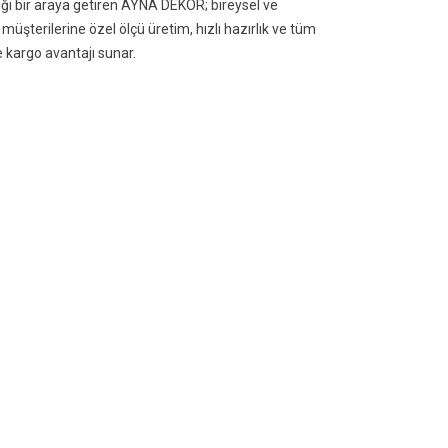
lığı bir araya getiren AYNA DEKOR; bireysel ve
müşterilerine özel ölçü üretim, hızlı hazırlık ve tüm
VINIZDE SARAY ESINTISI:
KIŞISELLEŞTIRILEBILIR C
e kargo avantajı sunar.
EGA5007 VARAKLI DEKOR
TABLO: EVINIZDE ÖZEL
YAKLI BOY AYNASI ILE
TASARIM VE ÖZEL ÖLÇÜ
ANIŞIN
DÖNEMI
342 views
378 views
evamı
Devamı