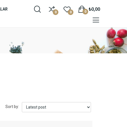
₺0,00
ALAR
0
0
0
Sort by: