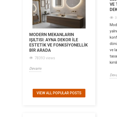
VE 
DE
3
Mode
yalnı
MODERN MEKANLARIN
AYNA DEK
konf
IŞILTISI: AYNA DEKOR ILE
AYNA VE 
dönü
ESTETIK VE FONKSIYONELLIK
ÜRÜNLERI
ve l
BIR ARADA
GÜVENILI
tasa
78393 views
13252 vi
kiml
Devamı
Devamı
Dev
VIEW ALL POPULAR POSTS