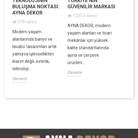
IK
TEKNOLOJININ
TÜRKIYE’NIN
VE FO
BULUŞMA NOKTASI:
GÜVENILIR MARKASI
BIR A
AYNA DEKOR
13253 views
7839
378 views
in
AYNA DEKOR, modern
Evinizin
Modern yaşam
ek,
yaşam alanları ve ticari
atmosfe
alanlarında banyo ve
ek
mekânlar için yüksek
dar ala
lavabo tasarımları artık
kalite standartlarında
ve dek
yalnızca işlevsellikten
ayna ve çerçeve
derinlik
ibaret değil; estetik,
ürünleri...
Devamı
teknoloji...
Devamı
Devamı