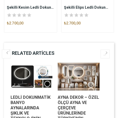
Şekilli Kesim Ledli Dokunmatik Butonlu...
Şekilli Elips Ledli Dokunmatik Butonlu...
₺2.700,00
₺2.700,00
RELATED ARTICLES
LEDLI DOKUNMATIK
AYNA DEKOR – ÖZEL
MODE
BANYO
ÖLÇÜ AYNA VE
MEKAN
AYNALARINDA
ÇERÇEVE
IŞILTI
IK
ŞIKLIK VE
ÜRÜNLERINDE
DEKOR