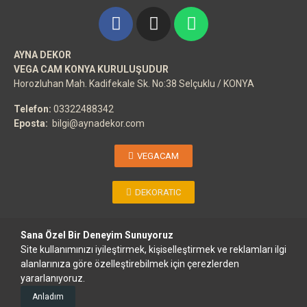
AYNA DEKOR
VEGA CAM KONYA KURULUŞUDUR
Horozluhan Mah. Kadifekale Sk. No:38 Selçuklu / KONYA
Telefon:
03322488342
Eposta:
bilgi@aynadekor.com
VEGACAM
DEKORATIC
Sana Özel Bir Deneyim Sunuyoruz
Site kullanımınızı iyileştirmek, kişiselleştirmek ve reklamları ilgi
Copyright ©
AYNA DEKOR
- Her Hakkı Saklıdır.
VEGACAM
Kuruluşudur.
alanlarınıza göre özelleştirebilmek için çerezlerden
yararlanıyoruz.
Anladım