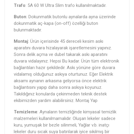
Trafo
: 5A 60 W Ultra Slim trafo kullanılmaktadır.
Buton
: Dokunmatik butonlu aynalarda ayna üzerinde
dokunmatik aç-kapa (on-off) özelliği buton
bulunmaktadır.
Montaj
: Ürün içerisinde 45 dereceli kesim askı
aparatını duvara hizalayarak işaretlemesini yapınız.
Sonra delik açma ve dubel takarak askı aparatını
duvara vidalayınız. Hepsi Bu kadar. Ürün tüm elektronik
bağlantıları hazır şekildedir. Askı yönüne göre duvara
vidalamış olduğunuz askıya oturtunuz. Eğer Elektrik
aksamı aynanın arkasına geliyorsa önce elektrik
bağlantısını yapıp daha sonra askıya koyunuz.
Takıldığınız konularda çekinmeden teknik destek
ekibimizden yardım alabilirsiniz. Montaj Yap
Temizleme
: Aynaların temizliğinde kimyasal temizlik
malzemeleri kullanılmamalıdır. Oluşan lekeler sadece
kuru, yumuşak bir bezle silinmeli, Yağlar v.b. inatçı
lekeler duru sıcak suya batırılarak iyice sıkılmış bir