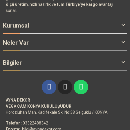
ölçü üretim
, hızlı hazırlık ve
tüm Türkiye’ye kargo
avantajı
sunar.

Kurumsal

Neler Var

Bilgiler
AYNA DEKOR
VEGA CAM KONYA KURULUŞUDUR
Horozluhan Mah. Kadifekale Sk. No:38 Selçuklu / KONYA
Telefon:
03322488342
Eposta:
bilgi@aynadekor.com