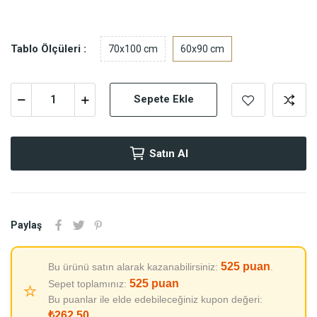
Tablo Ölçüleri :
70x100 cm
60x90 cm
Sepete Ekle
Satın Al
Paylaş
525
puan
Bu ürünü satın alarak kazanabilirsiniz:
.
525
puan
Sepet toplamınız:
⭐
Bu puanlar ile elde edebileceğiniz kupon değeri:
₺262,50